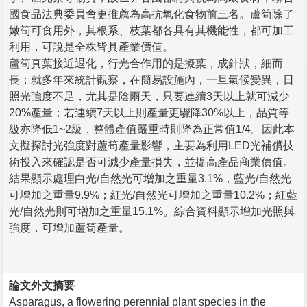
國食品法典委員會更推薦為高抗氧化食物前三名。蘆筍除了
嫩筍可食用外，其根系、枝葉都各具有其機能性，都可加工
利用，可說是全株皆具產業價值。
蘆筍真葉接近退化，行光合作用的是擬葉，成針狀，細而
長；就多年來統計觀察，在簡易設施內，一旦氣候變異，日
照光強度不足，尤其是陰雨天，只要連續3天以上就可減少
20%產量；若連續7天以上則產量更驟降30%以上，品質等
級亦降低1~2級，整體產值嚴重時則降為正常值1/4。因此本
文擬探討光強度對蘆筍產量影響，主要為利用LED光補償技
術投入來確認是否可減少產量損失，並提高產品商業價值。
結果顯示處理白光/自然光可增加之重量3.1%，藍光/自然光
可增加之重量9.9%；紅光/自然光可增加之重量10.2%；紅藍
光/自然光則可增加之重量15.1%。綜合資料顯示增加光照與
強度，可增加蘆筍產量。
論文外文摘要
Asparagus, a flowering perennial plant species in the