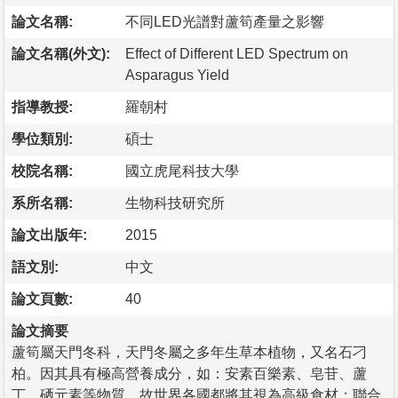
論文名稱:
不同LED光譜對蘆筍產量之影響
論文名稱(外文):
Effect of Different LED Spectrum on
Asparagus Yield
指導教授:
羅朝村
學位類別:
碩士
校院名稱:
國立虎尾科技大學
系所名稱:
生物科技研究所
論文出版年:
2015
語文別:
中文
論文頁數:
40
論文摘要
蘆筍屬天門冬科，天門冬屬之多年生草本植物，又名石刁
柏。因其具有極高營養成分，如：安素百樂素、皂苷、蘆
丁、硒元素等物質，故世界各國都將其視為高級食材；聯合