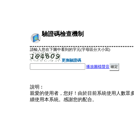
驗證碼檢查機制
請輸入您在下圖中看到的字元(字母區分大小寫)
更換驗證碼
播放圖檔聲音
說明︰
親愛的使用者，您好！由於目前系統使用人數眾
續使用本系統。感謝您的配合。