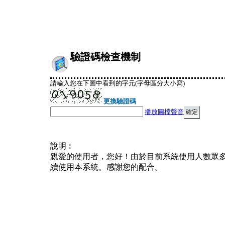
驗證碼檢查機制
請輸入您在下圖中看到的字元(字母區分大小寫)
更換驗證碼
播放圖檔聲音
說明︰
親愛的使用者，您好！由於目前系統使用人數眾
續使用本系統。感謝您的配合。