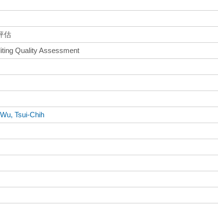
評估
iting Quality Assessment
、
Wu, Tsui-Chih