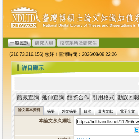
跳
臺
到
灣
主
博
要
碩
內
士
容
論
文
(216.73.216.156) 您好！臺灣時間：2026/08/08 22:26
加
值
:::
詳目顯示
系
統
論文基本資料
摘要
外文摘要
目次
參考文獻
電子全文
本論文永久網址
: