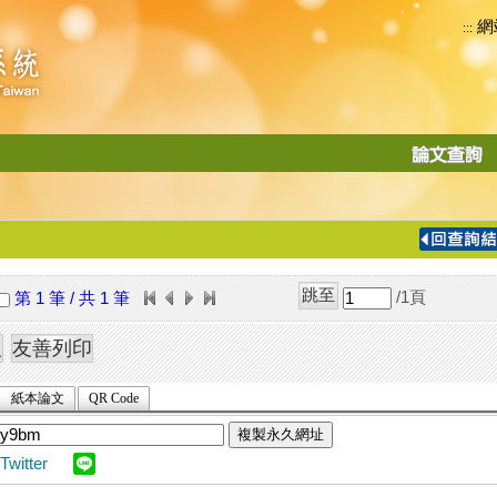
網
:::
功
能
切
換
導
覽
/1
頁
第 1 筆 / 共 1 筆
列
紙本論文
QR Code
複製永久網址
Twitter