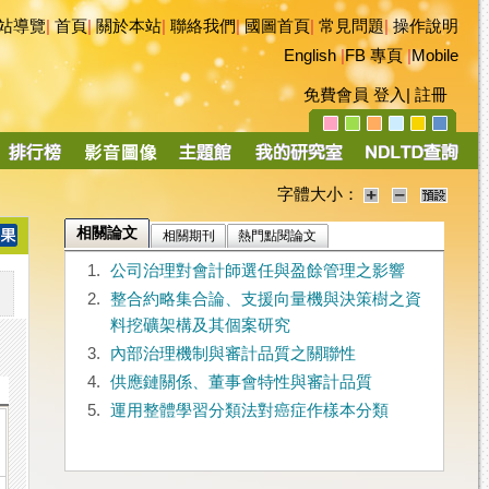
站導覽
|
首頁
|
關於本站
|
聯絡我們
|
國圖首頁
|
常見問題
|
操作說明
English
|
FB 專頁
|
Mobile
免費會員
登入
|
註冊
字體大小：
相關論文
相關期刊
熱門點閱論文
1.
公司治理對會計師選任與盈餘管理之影響
2.
整合約略集合論、支援向量機與決策樹之資
料挖礦架構及其個案研究
3.
內部治理機制與審計品質之關聯性
4.
供應鏈關係、董事會特性與審計品質
5.
運用整體學習分類法對癌症作樣本分類