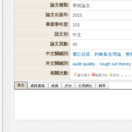
論文種類:
學術論文
論文出版年:
2015
畢業學年度:
103
語文別:
中文
論文頁數:
45
中文關鍵詞:
審計品質
、
約略集合理論
、
整
外文關鍵詞:
audit quality
、
rough set theory
相關次數:
被引用:0
點閱:321
評分:
推文
網路書籤
推薦
評分
引用網址
轉寄