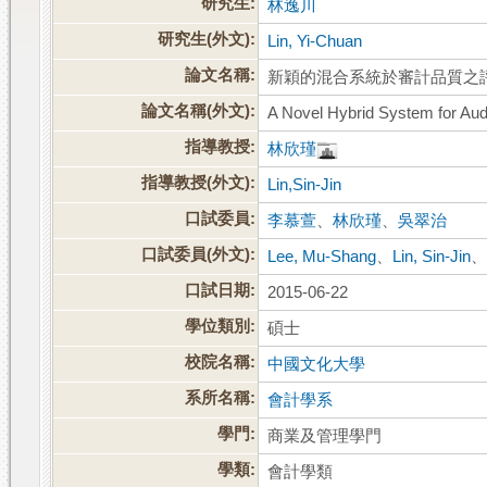
研究生:
林逸川
研究生(外文):
Lin, Yi-Chuan
論文名稱:
新穎的混合系統於審計品質之
論文名稱(外文):
A Novel Hybrid System for Aud
指導教授:
林欣瑾
指導教授(外文):
Lin,Sin-Jin
口試委員:
李慕萱
、
林欣瑾
、
吳翠治
口試委員(外文):
Lee, Mu-Shang
、
Lin, Sin-Jin
口試日期:
2015-06-22
學位類別:
碩士
校院名稱:
中國文化大學
系所名稱:
會計學系
學門:
商業及管理學門
學類:
會計學類