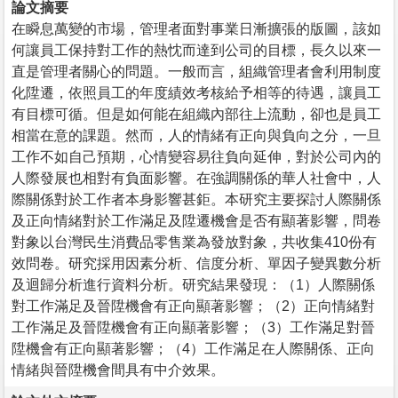
論文摘要
在瞬息萬變的市場，管理者面對事業日漸擴張的版圖，該如
何讓員工保持對工作的熱忱而達到公司的目標，長久以來一
直是管理者關心的問題。一般而言，組織管理者會利用制度
化陞遷，依照員工的年度績效考核給予相等的待遇，讓員工
有目標可循。但是如何能在組織內部往上流動，卻也是員工
相當在意的課題。然而，人的情緒有正向與負向之分，一旦
工作不如自己預期，心情變容易往負向延伸，對於公司內的
人際發展也相對有負面影響。在強調關係的華人社會中，人
際關係對於工作者本身影響甚鉅。本研究主要探討人際關係
及正向情緒對於工作滿足及陞遷機會是否有顯著影響，問卷
對象以台灣民生消費品零售業為發放對象，共收集410份有
效問卷。研究採用因素分析、信度分析、單因子變異數分析
及迴歸分析進行資料分析。研究結果發現：（1）人際關係
對工作滿足及晉陞機會有正向顯著影響；（2）正向情緒對
工作滿足及晉陞機會有正向顯著影響；（3）工作滿足對晉
陞機會有正向顯著影響；（4）工作滿足在人際關係、正向
情緒與晉陞機會間具有中介效果。