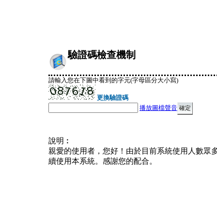
驗證碼檢查機制
請輸入您在下圖中看到的字元(字母區分大小寫)
更換驗證碼
播放圖檔聲音
說明︰
親愛的使用者，您好！由於目前系統使用人數眾
續使用本系統。感謝您的配合。