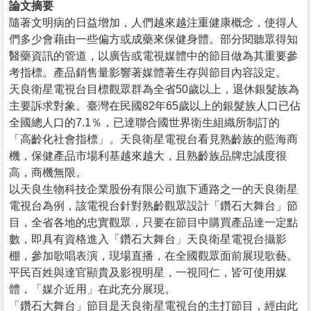
論文摘要
隨著文明病的日益增加，人們越來越注重健康概念，使得人
們多少會藉由一些偏方或成藥來保健身體。部分閱聽眾得知
醫藥資訊的管道，以廣告或電視媒體中的節目做為其重要參
考指標。產品銷售量影響著媒體著生存與節目內容設定。
天良衛星電視台目標觀眾群為全省50歲以上，退休銀髮族為
主要訴求對象。臺灣在民國82年65歲以上的銀髮族人口已佔
全國總人口的7.1％，已達聯合國世界衛生組織所制訂的
「高齡化社會指標」。天良衛星電視台看見熟齡族的藍海商
機，保健產品市場利基越來越大，且熟齡族品牌忠誠度很
高，商機無限。
以天良生物科技企業股份有限公司旗下通路之一的天良衛星
電視台為例，該電視台針對熟齡觀眾設計「鑽石大舞台」節
目，全省各地的忠實觀眾，只要在節目中購買產品達一定點
數，即具有資格進入「鑽石大舞台」天良衛星電視台攝影
棚，參加歌唱表演，現場直播，在全國觀眾面前展現歌藝。
平民百姓與達官顯貴及影視明星，一視同仁，皆可使用媒
體，「媒介近用」在此充分展現。
「鑽石大舞台」節目是天良衛星電視台的主打節目，經由此