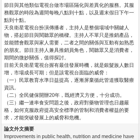
節目與其他類似電視台做市場區隔化與差異化的服務。其服
務觀眾的時段為週間每晚八點到十點，以及週末假日下午一
點到十點。
天良衛星電視台扮演傳播者，主持人是整個場域中關鍵人
物，搭起節目與閱聽眾的橋樑。主持人不單只是推銷產品，
並能體會觀眾與家人需要，二者之間的關係與互動有如熟悉
的朋友。節目主持人兼具推銷員角色，閱聽眾又是消費者，
期間的微妙關係，值得探討。
目前天良衛星電視台握有最佳發展時機，就是銀髮族人數日
增，市場成長可期；但是該電視台面臨的威脅：
（一）民眾教育水準日益提高，逐漸屏棄循此管道獲取醫療
資訊。
（二）全民健保開辦20年，既經濟又方便，十分成功。
（三）繼一連串食安問題之後，政府對藥物管理也日趨嚴
格，如何克服政府提高安全標準的管制和消費者權益的要
求，才能突破發展上的威脅和危機。
論文外文摘要
Improvements in public health, nutrition and medicine have