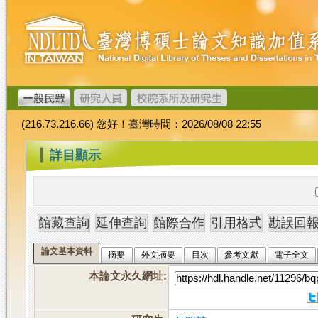
跳
臺
到
灣
主
博
要
碩
內
士
容
論
文
(216.73.216.66) 您好！臺灣時間：2026/08/08 22:55
加
值
:::
詳目顯示
系
統
論文基本資料
摘要
外文摘要
目次
參考文獻
電子全文
本論文永久網址
: