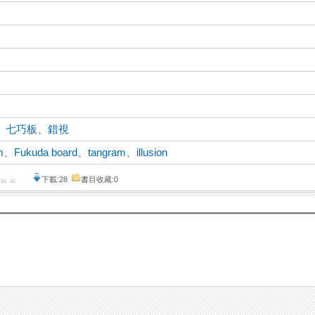
、
七巧板
、
錯視
m
、
Fukuda board
、
tangram
、
illusion
下載:28
書目收藏:0