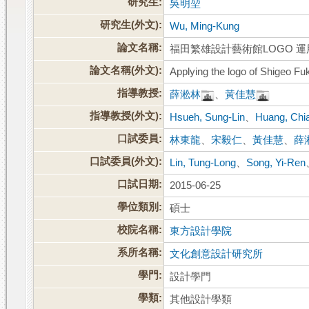
研究生:
吳明堃
研究生(外文):
Wu, Ming-Kung
論文名稱:
福田繁雄設計藝術館LOGO 
論文名稱(外文):
Applying the logo of Shigeo F
指導教授:
薛淞林
、
黃佳慧
指導教授(外文):
Hsueh, Sung-Lin
、
Huang, Chi
口試委員:
林東龍
、
宋毅仁
、
黃佳慧
、
薛
口試委員(外文):
Lin, Tung-Long
、
Song, Yi-Ren
口試日期:
2015-06-25
學位類別:
碩士
校院名稱:
東方設計學院
系所名稱:
文化創意設計研究所
學門:
設計學門
學類:
其他設計學類