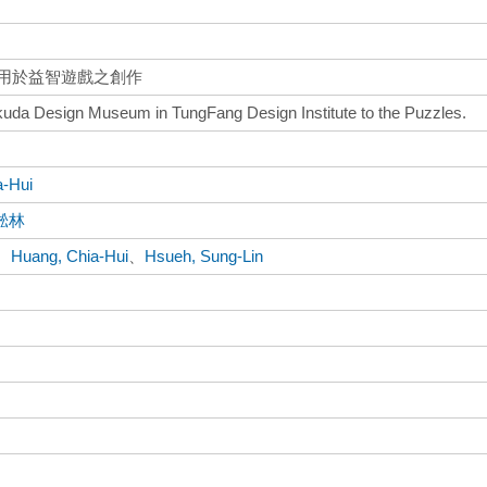
運用於益智遊戲之創作
ukuda Design Museum in TungFang Design Institute to the Puzzles.
a-Hui
淞林
、
Huang, Chia-Hui
、
Hsueh, Sung-Lin