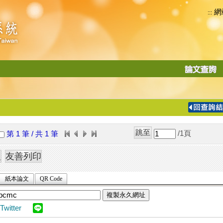
網
:::
功
能
切
換
導
覽
/1
頁
第 1 筆 / 共 1 筆
列
紙本論文
QR Code
複製永久網址
Twitter