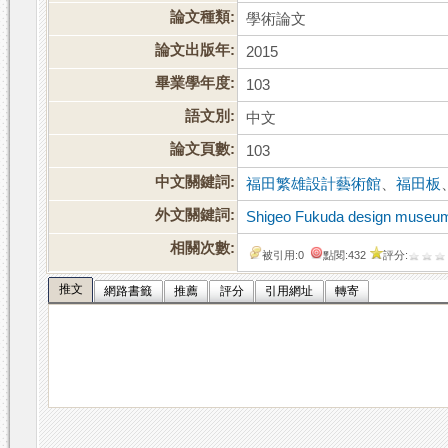
論文種類:
學術論文
論文出版年:
2015
畢業學年度:
103
語文別:
中文
論文頁數:
103
中文關鍵詞:
福田繁雄設計藝術館
、
福田板
外文關鍵詞:
Shigeo Fukuda design museu
相關次數:
被引用:0
點閱:432
評分:
推文
網路書籤
推薦
評分
引用網址
轉寄