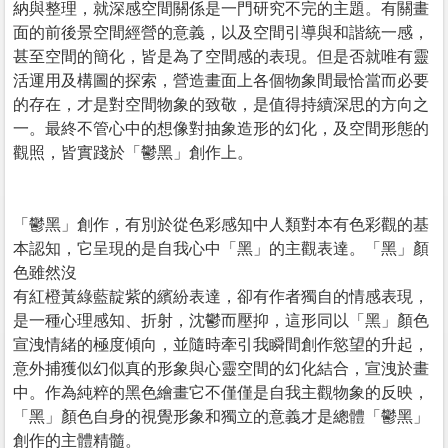
納與整理，就深感空間關係是一門研究不完的主題。有關畫
面的前後景空間經營的意義，以及空間引導與和諧統一感，
甚至空間的簡化，皆是為了空間感的表現。但是否就唯有靈
活運用及構圖的探索，營造畫面上各個物象間最恰當而必要
的存在，才是對空間物象的致敬，是值得持續深思的方向之
一。最終不管心中的想像對抽象造形的幻化，及空間形態的
觀照，皆實踐於「鬱黑」創作上。
「鬱黑」創作，有別於從色彩感知中人類對本有色彩觀的基
本認知，它呈現的是自我心中「黑」的主觀表達。「黑」顏
色雖然沒
有紅橙黃綠藍靛紫的繽紛表達，卻有作者獨自的情感表現，
是一種心理感知、折射，沈鬱而壓抑，這形同以「黑」顏色
宣洩情緒的極度傾向，並隨時牽引我瞬間創作慾望的升起，
意外捕獲似幻似真的形象與心靈空間的幻化結合，宣洩於畫
中。作為純粹的黑色繪畫它不僅僅是自我主觀物象的反映，
「黑」顏色自身的視覺形象和獨立的意義才是總體「鬱黑」
創作的主體精髓。