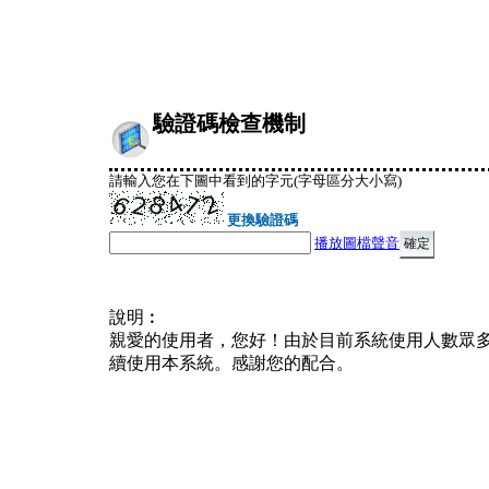
驗證碼檢查機制
請輸入您在下圖中看到的字元(字母區分大小寫)
更換驗證碼
播放圖檔聲音
說明︰
親愛的使用者，您好！由於目前系統使用人數眾
續使用本系統。感謝您的配合。