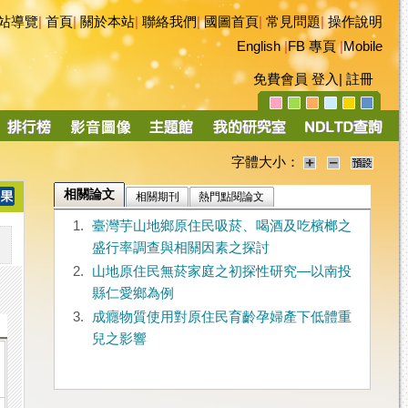
站導覽
|
首頁
|
關於本站
|
聯絡我們
|
國圖首頁
|
常見問題
|
操作說明
English
|
FB 專頁
|
Mobile
免費會員
登入
|
註冊
字體大小：
相關論文
相關期刊
熱門點閱論文
1.
臺灣芋山地鄉原住民吸菸、喝酒及吃檳榔之
盛行率調查與相關因素之探討
2.
山地原住民無菸家庭之初探性研究—以南投
縣仁愛鄉為例
3.
成癮物質使用對原住民育齡孕婦產下低體重
兒之影響