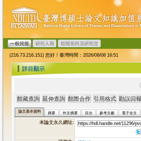
跳
臺
到
灣
主
博
要
碩
內
士
容
論
文
(216.73.216.151) 您好！臺灣時間：2026/08/08 16:51
加
值
:::
詳目顯示
系
統
論文基本資料
摘要
外文摘要
目次
參考文獻
電子全文
本論文永久網址
: