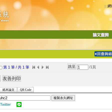
網
:::
功
能
切
換
導
覽
/1
頁
第 1 筆 / 共 1 筆
列
紙本論文
QR Code
複製永久網址
Twitter