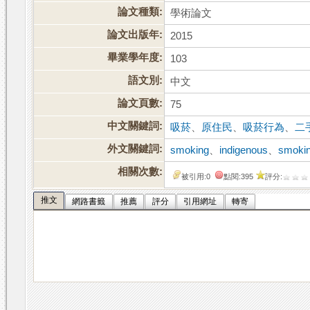
論文種類:
學術論文
論文出版年:
2015
畢業學年度:
103
語文別:
中文
論文頁數:
75
中文關鍵詞:
吸菸
、
原住民
、
吸菸行為
、
二
外文關鍵詞:
smoking
、
indigenous
、
smokin
相關次數:
被引用:0
點閱:395
評分:
推文
網路書籤
推薦
評分
引用網址
轉寄