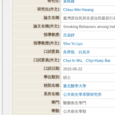
研究生:
黃秋維
研究生(外文):
Chiou-Wei Hwang
論文名稱:
臺灣原住民與非原住民吸菸行
論文名稱(外文):
Smoking Behaviors among Indi
指導教授:
呂淑妤
指導教授(外文):
Shu-Yu Lyu
口試委員:
吳齊殷
、
白其卉
口試委員(外文):
Chyi-In Wu
、
Chyi-Huey Bai
口試日期:
2015-06-22
學位類別:
碩士
校院名稱:
臺北醫學大學
系所名稱:
公共衛生學系暨研究所
學門:
醫藥衛生學門
學類:
公共衛生學類