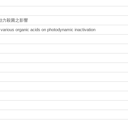
動力殺菌之影響
in various organic acids on photodynamic inactivation