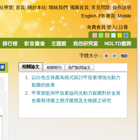
站導覽
|
首頁
|
關於本站
|
聯絡我們
|
國圖首頁
|
常見問題
|
操作說明
English
|
FB 專頁
|
Mobile
免費會員
登入
|
註冊
字體大小：
相關論文
相關期刊
熱門點閱論文
1.
以白色念珠菌為模式探討甲殼素增強光動力
殺菌的效果
2.
甲苯胺藍與甲殼素協同光動力殺菌對於金黃
色葡萄球菌之懸浮菌體及生物膜之研究