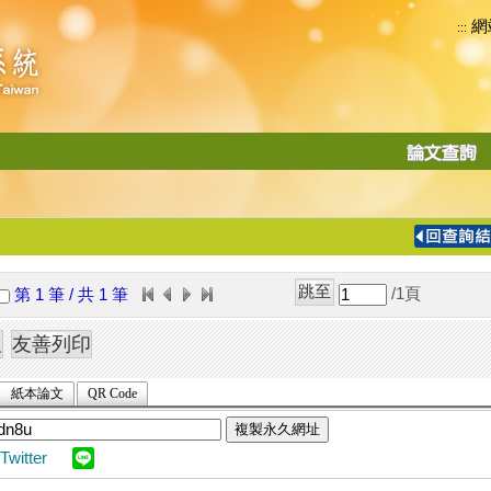
網
:::
功
能
切
換
導
覽
/1
頁
第 1 筆 / 共 1 筆
列
紙本論文
QR Code
複製永久網址
Twitter