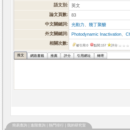
語文別:
英文
論文頁數:
83
中文關鍵詞:
光動力
、
幾丁聚醣
外文關鍵詞:
Photodynamic Inactivation
、
Ch
相關次數:
被引用:0
點閱:157
評分:
推文
網路書籤
推薦
評分
引用網址
轉寄
簡易查詢
|
進階查詢
|
熱門排行
|
我的研究室