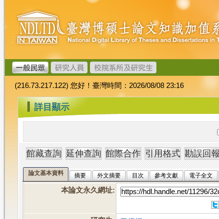
跳
臺
到
灣
主
博
要
碩
內
士
容
論
文
(216.73.217.122) 您好！臺灣時間：2026/08/08 23:16
加
值
:::
詳目顯示
系
統
論文基本資料
摘要
外文摘要
目次
參考文獻
電子全文
本論文永久網址
: