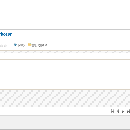
itosan
下載:6
書目收藏:0