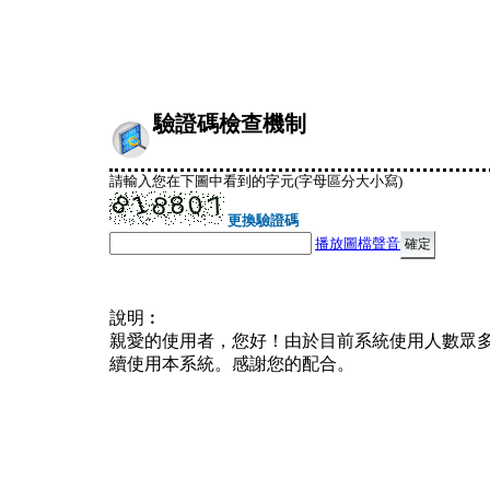
驗證碼檢查機制
請輸入您在下圖中看到的字元(字母區分大小寫)
更換驗證碼
播放圖檔聲音
說明︰
親愛的使用者，您好！由於目前系統使用人數眾
續使用本系統。感謝您的配合。