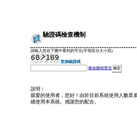
驗證碼檢查機制
請輸入您在下圖中看到的字元(字母區分大小寫)
更換驗證碼
播放圖檔聲音
說明︰
親愛的使用者，您好！由於目前系統使用人數眾
續使用本系統。感謝您的配合。