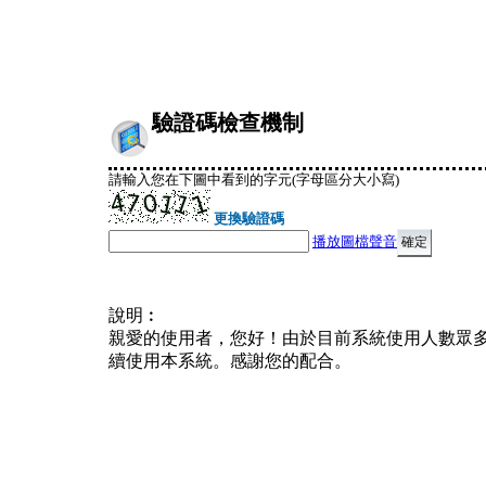
驗證碼檢查機制
請輸入您在下圖中看到的字元(字母區分大小寫)
更換驗證碼
播放圖檔聲音
說明︰
親愛的使用者，您好！由於目前系統使用人數眾
續使用本系統。感謝您的配合。