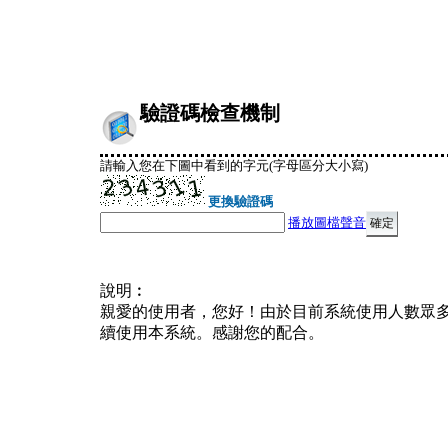
驗證碼檢查機制
請輸入您在下圖中看到的字元(字母區分大小寫)
更換驗證碼
播放圖檔聲音
說明︰
親愛的使用者，您好！由於目前系統使用人數眾
續使用本系統。感謝您的配合。