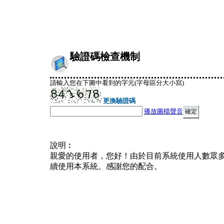
驗證碼檢查機制
請輸入您在下圖中看到的字元(字母區分大小寫)
更換驗證碼
播放圖檔聲音
說明︰
親愛的使用者，您好！由於目前系統使用人數眾
續使用本系統。感謝您的配合。