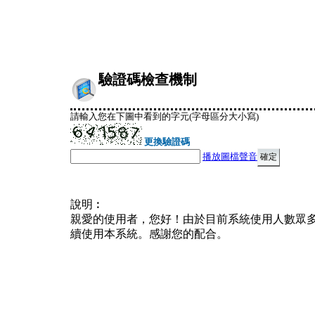
驗證碼檢查機制
請輸入您在下圖中看到的字元(字母區分大小寫)
更換驗證碼
播放圖檔聲音
說明︰
親愛的使用者，您好！由於目前系統使用人數眾
續使用本系統。感謝您的配合。