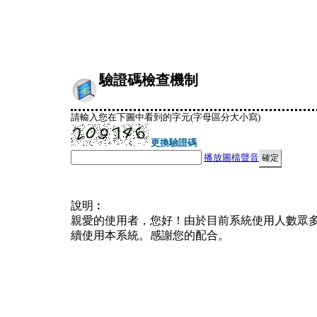
驗證碼檢查機制
請輸入您在下圖中看到的字元(字母區分大小寫)
更換驗證碼
播放圖檔聲音
說明︰
親愛的使用者，您好！由於目前系統使用人數眾
續使用本系統。感謝您的配合。