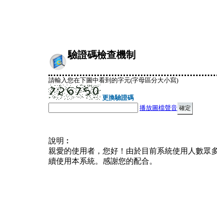
驗證碼檢查機制
請輸入您在下圖中看到的字元(字母區分大小寫)
更換驗證碼
播放圖檔聲音
說明︰
親愛的使用者，您好！由於目前系統使用人數眾
續使用本系統。感謝您的配合。