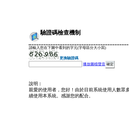
驗證碼檢查機制
請輸入您在下圖中看到的字元(字母區分大小寫)
更換驗證碼
播放圖檔聲音
說明︰
親愛的使用者，您好！由於目前系統使用人數眾
續使用本系統。感謝您的配合。