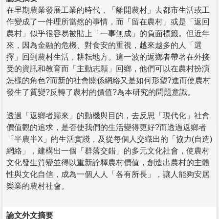
在早期農業發展工業的時代，「離開農村」去都市生活或工
作變成了一件理所當然的事情，而「留在農村」或是「返回
農村」似乎很容易被貼上「一事無成」的負面標籤。但近年
來，因為金融的危機、對食安的重視，越來越多的人「選
擇」回到農村生活，耕耘地方。這一波的返鄉者帶著在外接
受的資訊和教育而「主動志願」回鄉，他們可以在農村扮演
怎樣的角色?而新的社會關係網絡又是如何形塑?進而使農村
發生了質變?反轉了農村的價值?為本研究的問題意識。
透過「返鄉者歸來」的動機與目的，去反思「現代化」社會
價值觀的追求，是否使我們的生活變得更好?而透過返鄉者
「半農半X」的生活實踐，及從每個人交織出的「協力(自造)
網絡」，建構出一個「群落交錯」的多元文化社會，使農村
文化發生質變並得以重新詮釋農村價值，創造出農村的主體
性與文化自信，成為一個人人「各有所長」，讓人能夠安居
樂業的農村社會。
論文外文摘要