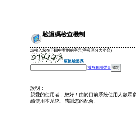
驗證碼檢查機制
請輸入您在下圖中看到的字元(字母區分大小寫)
更換驗證碼
播放圖檔聲音
說明︰
親愛的使用者，您好！由於目前系統使用人數眾
續使用本系統。感謝您的配合。