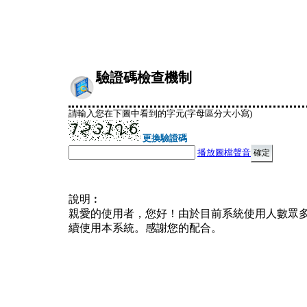
驗證碼檢查機制
請輸入您在下圖中看到的字元(字母區分大小寫)
更換驗證碼
播放圖檔聲音
說明︰
親愛的使用者，您好！由於目前系統使用人數眾
續使用本系統。感謝您的配合。