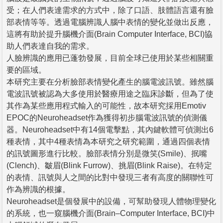
受；在人們表達需求的方式中，除了口語、肢體語言還有臉
部表情等等。透過電腦辨識人腦中表情的變化並做出反應，
這將有助於提升腦機介面(Brain Computer Interface, BCI)協
助人們表達自我的需求。
人臉辨識的應用已蓬勃發展，目前全球已使用於某些相關重
要的區域。
本研究主要在分析臉部表情變化產生的腦電波訊號。雖然腦
電波訊號被認為大多使用於醫療用途之臨床診斷，但為了使
其作為某些應用程式輸入的可能性，故本研究採用Emotiv
EPOC的Neuroheadset作為獲得初步腦電波訊號的偵測儀
器。Neuroheadset中有14個電擊點，其內鍵軟體可偵測出6
種表情，其中4種表情為本研究之研究範圍，通過四個表情
的訊號圖形進行比較。臉部表情分別是微笑(Smile)、抿嘴
(Clench)、皺眉(Blink Furrow)、挑眉(Blink Raise)。在特定
的表情、訊號與人之間的比對中發現三者有高度的關聯性可
作為辨識的根據。
Neuroheadset是個發展中的設備，可幫助發現人體物理變化
的系統，也一窺腦機介面(Brain–Computer Interface, BCI)中