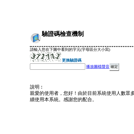
驗證碼檢查機制
請輸入您在下圖中看到的字元(字母區分大小寫)
更換驗證碼
播放圖檔聲音
說明︰
親愛的使用者，您好！由於目前系統使用人數眾
續使用本系統。感謝您的配合。