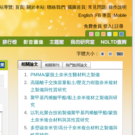
站導覽
|
首頁
|
關於本站
|
聯絡我們
|
國圖首頁
|
常見問題
|
操作說明
English
|
FB 專頁
|
Mobile
免費會員
登入
|
註冊
字體大小：
相關論文
相關期刊
熱門點閱論文
1.
PMMA/蒙脫土奈米生醫材料之製備
2.
高陽離子交換當量黏土/壓克力樹脂奈米複材
之製備與性質研究
3.
聚甲基丙烯酸甲酯/黏土奈米複材之製備與研
究
4.
以乳化聚合技術製備聚甲基丙烯酸甲酯/蒙脫
土奈米複合材料與其性質研究
5.
多壁碳奈米管/高分子奈米複合材料之製備與