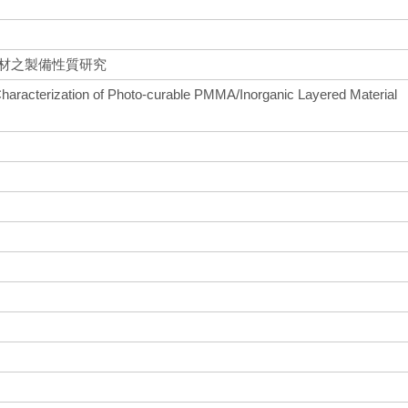
複材之製備性質研究
Characterization of Photo-curable PMMA/Inorganic Layered Material