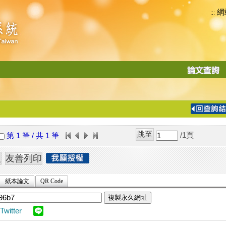
網
:::
功
能
切
換
導
覽
/1
頁
第 1 筆 / 共 1 筆
列
紙本論文
QR Code
複製永久網址
Twitter