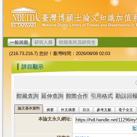
跳
臺
到
灣
主
博
要
碩
內
士
容
論
文
(216.73.216.7) 您好！臺灣時間：2026/08/08 02:03
加
值
:::
詳目顯示
系
統
論文基本資料
摘要
外文摘要
目次
參考文獻
電子全文
本論文永久網址
: