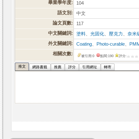
畢業學年度:
104
語文別:
中文
論文頁數:
117
中文關鍵詞:
塗料
、
光固化
、
壓克力
、
奈米
外文關鍵詞:
Coating
、
Photo-curable
、
PM
相關次數:
被引用:0
點閱:190
評分:
推文
網路書籤
推薦
評分
引用網址
轉寄