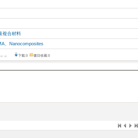
級複合材料
MA
、
Nanocomposites
下載:0
書目收藏:0