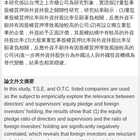
本研究係以台灣之上市櫃公司為研究對象，實證探討董監事
股權質押與外資持股之關聯性研究，研究結果顯示：(1)董監
事股權質押比率與外資持股比率呈顯著負相關，反應外資不
願持有因股權質押導致風險較高的公司;(2)有設立獨立董監
事的企業，外資給予正面評價，其股權結構中有較高的外資
持股比率;(3)大股東董監事股權質押比率與外資持股比率呈
顯著負相關，反應外資不願持有因股權質押導致風險較高的
公司(4)進一步將外資持股拆分為外國法人與外國投資機構為
替代變數，結果也相當穩健。
論文外文摘要
In this study, T.S.E. and O.T.C. listed companies are used
as the subject to empirically explore the relevance between
directors’ and supervisors’ equity pledge and foreign
investors’ holding, the results show that: (1) the equity
pledge ratio of directors and supervisors and the ratio of
foreign investors’ holding are significantly negatively
correlated, which reveals that foreign investors are reluctant