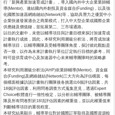
行「新興產業加速育成計畫」，導入國內外中大企業業師輔
導(Mentor)、連結國內外創投及資金媒合(Funding)，以及強
化國際加速器網絡鏈結(Network)等，協助具潛力之優質中小
企業快速發展適合之商業模式，打入中大型企業或國際企業
供應鏈及價值鏈，並拓展第二、三市場通路。
以往的文獻中，未曾以輔導項目與計畫目標來探討加速育成
計畫執行成效，因此，本研究利用層級分析法，將育成加速
輔導項目，以輔導團隊及受輔導團隊角度，探討彼此觀點是
否一致，以作為未來計畫執行單位訂定執行目標的參考，同
時可提供育成中心及加速器中心未來輔導團隊時的策略參
考。
本研究利用層級分析法(AHP)依業師輔導(Mentor)、資金媒
合(Funding)及網絡鏈結(Network)三大方向為評估構面，每
個構面根據訪談計畫執行團隊後各挑選出6個評估因素，共
18個評估因素，利用問卷調查方式蒐集意見，透過Expert
Choice軟體進行一致性檢定，以分析出輔導團隊、被輔導團
隊及所有問卷對於18項評估因素的權重值，並以此權重值來
判斷輔導項目的重視程度。
本研究結果顯示，輔導單位對於國際訂單取得及國際資源較