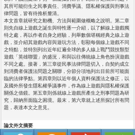
其所可能衍生之民事責任、消費爭議、隱私權保護與刑事法
律問題，皆有待推析釐清。
本文首章就研究之動機、方法與範圍做概略之說明。第二章
則先自線上遊戲之誕生與特性逐一介紹，以了解線上遊戲獨
特之處，再以作者自身之經驗，列舉數個堪稱經典之線上遊
戲，並介紹其遊戲內容與遊玩方法，彰顯每個線上遊戲不同
之特點，並特別列出近年紅遍全球的多人線上戰鬥競技類型
遊戲「英雄聯盟」的盛況，和與以往傳統線上角色扮演遊戲
不同之處。接著，第三章從民事法律問題切入，自契約成立
到消費者保護法問題之關聯，分節分項地列出目前所可能面
臨的法律爭點。第四章則以近年個人資料保護法之修正，以
及國外所發生隱私權爭議事件，作為線上遊戲與隱私權保護
關係之借鏡。第五章則係就線上遊戲所產生之刑事問題為研
究，歸納所面臨之困境。最末，第六章就上述所探討所有問
題，表達本文之意見。
論文外文摘要