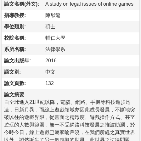
論文名稱(外文):
A study on legal issues of online games
指導教授:
陳猷龍
學位類別:
碩士
校院名稱:
輔仁大學
系所名稱:
法律學系
論文出版年:
2016
語文別:
中文
論文頁數:
132
論文摘要
自全球進入21世紀以降，電腦、網路、手機等科技進步迅
速，日新月異，而線上遊戲領域亦因此成長發展，不斷地突
破以往的遊戲界限，從畫面之精緻度、遊戲操作方式、甚至
遊玩的人數與範圍，無一不受網路科技發展之推波助瀾，於
今時今日，線上遊戲已屬家喻戶曉，在我們所處之真實世界
以外，誠然誕生了另一個虛擬的世界。此世界之法律問題，