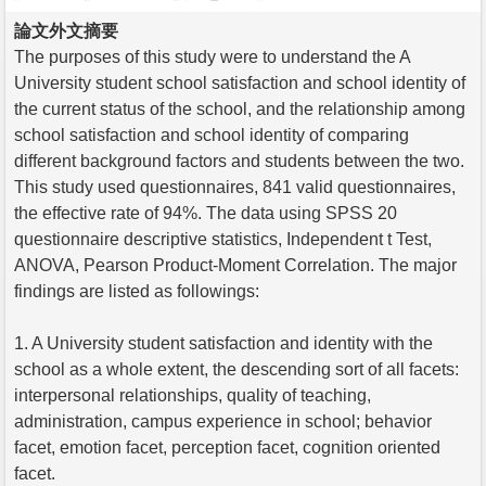
論文外文摘要
The purposes of this study were to understand the A
University student school satisfaction and school identity of
the current status of the school, and the relationship among
school satisfaction and school identity of comparing
different background factors and students between the two.
This study used questionnaires, 841 valid questionnaires,
the effective rate of 94%. The data using SPSS 20
questionnaire descriptive statistics, Independent t Test,
ANOVA, Pearson Product-Moment Correlation. The major
findings are listed as followings:
1. A University student satisfaction and identity with the
school as a whole extent, the descending sort of all facets:
interpersonal relationships, quality of teaching,
administration, campus experience in school; behavior
facet, emotion facet, perception facet, cognition oriented
facet.