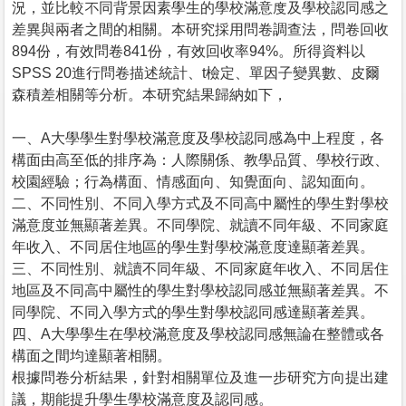
況，並比較不同背景因素學生的學校滿意度及學校認同感之
差異與兩者之間的相關。本研究採用問卷調查法，問卷回收
894份，有效問卷841份，有效回收率94%。所得資料以
SPSS 20進行問卷描述統計、t檢定、單因子變異數、皮爾
森積差相關等分析。本研究結果歸納如下，
一、A大學學生對學校滿意度及學校認同感為中上程度，各
構面由高至低的排序為：人際關係、教學品質、學校行政、
校園經驗；行為構面、情感面向、知覺面向、認知面向。
二、不同性別、不同入學方式及不同高中屬性的學生對學校
滿意度並無顯著差異。不同學院、就讀不同年級、不同家庭
年收入、不同居住地區的學生對學校滿意度達顯著差異。
三、不同性別、就讀不同年級、不同家庭年收入、不同居住
地區及不同高中屬性的學生對學校認同感並無顯著差異。不
同學院、不同入學方式的學生對學校認同感達顯著差異。
四、A大學學生在學校滿意度及學校認同感無論在整體或各
構面之間均達顯著相關。
根據問卷分析結果，針對相關單位及進一步研究方向提出建
議，期能提升學生學校滿意度及認同感。