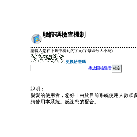
驗證碼檢查機制
請輸入您在下圖中看到的字元(字母區分大小寫)
更換驗證碼
播放圖檔聲音
說明︰
親愛的使用者，您好！由於目前系統使用人數眾
續使用本系統。感謝您的配合。