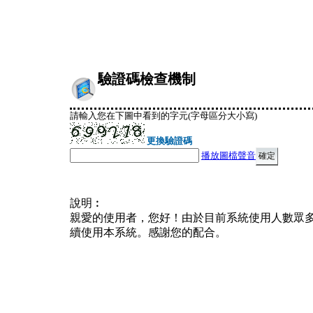
驗證碼檢查機制
請輸入您在下圖中看到的字元(字母區分大小寫)
更換驗證碼
播放圖檔聲音
說明︰
親愛的使用者，您好！由於目前系統使用人數眾
續使用本系統。感謝您的配合。