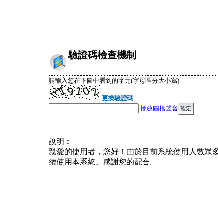
驗證碼檢查機制
請輸入您在下圖中看到的字元(字母區分大小寫)
更換驗證碼
播放圖檔聲音
說明︰
親愛的使用者，您好！由於目前系統使用人數眾
續使用本系統。感謝您的配合。