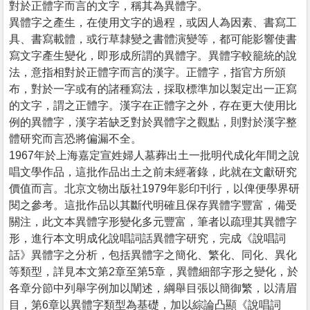
對於正體字而言的文字，稱其為異體字。
異體字之產生，在使用文字的過程，或因人為因素、書寫工
具、書寫載體，或行草隸變之書體演變等，都可能影響使書
寫文字產生變化，即形成所謂的異體字。異體字較籠統的說
法，意指相對於正體字而言的漢字。正體字，指官方所頒
布，對於一字或有的諸種寫法，採取標準加以製定出一正寫
的文字，謂之正體字。漢字在正體字之外，存在更大使用比
例的異體字，漢字若缺乏對於異體字之觀點，則對於漢字整
體研究而言恐將偏漏不全。
1967年於上海嘉定宣姓婦人墓葬出土一批明代成化年間之說
唱文學作品，這批作品出土之前未經著錄，此就在文獻研究
價值而言。北京文物出版社1979年影印刊行，以俾便學界研
閱之參考。這批作品以其斷代明確且保存異體字豐富，備受
關注，此文本異體字形變化多元豐富，筆者以疏理其異體字
形，進行本文明成化說唱詞話異體字研究，完成《說唱詞
話》異體字之分析，包括異體字之簡化、繁化、同化、異化
等類型，詳見本文第2章至第5章，異體細部字形之變化，於
各章分節中列舉字例加以闡述，綱舉目張以簡御繁，以清眉
目，第6章以異體字類型為基礎，加以綜論凸顯《說唱詞