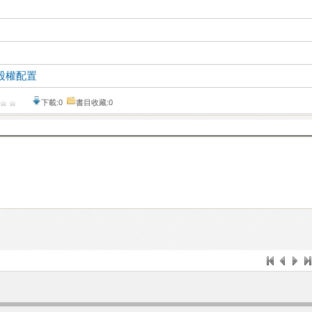
股權配置
下載:0
書目收藏:0