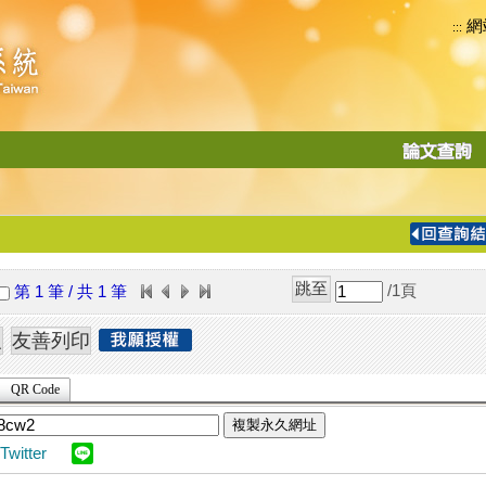
網
:::
功
能
切
換
導
覽
/1
頁
第 1 筆 / 共 1 筆
列
QR Code
複製永久網址
Twitter