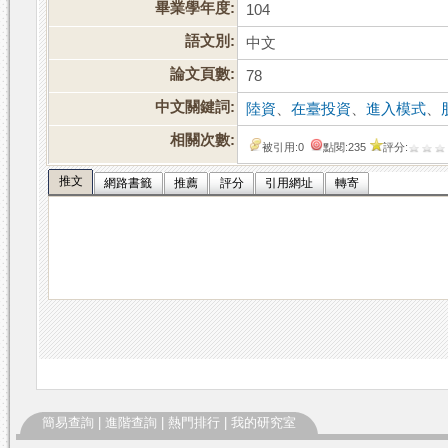
畢業學年度:
104
語文別:
中文
論文頁數:
78
中文關鍵詞:
陸資
、
在臺投資
、
進入模式
、
相關次數:
被引用:0
點閱:235
評分:
推文
網路書籤
推薦
評分
引用網址
轉寄
簡易查詢
|
進階查詢
|
熱門排行
|
我的研究室