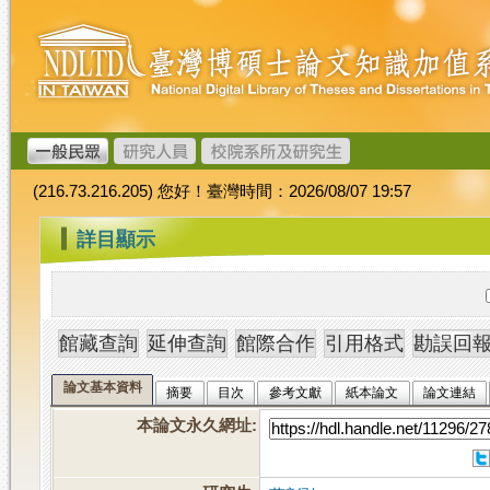
跳
臺
到
灣
主
博
要
碩
內
士
容
論
文
(216.73.216.205) 您好！臺灣時間：2026/08/07 19:57
加
值
:::
詳目顯示
系
統
論文基本資料
摘要
目次
參考文獻
紙本論文
論文連結
本論文永久網址
: