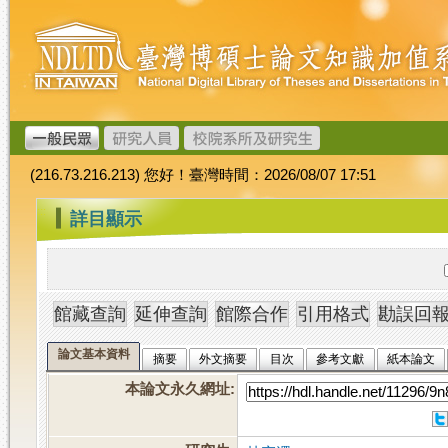
跳
臺
到
灣
主
博
要
碩
內
士
容
論
文
(216.73.216.213) 您好！臺灣時間：2026/08/07 17:51
加
值
:::
詳目顯示
系
統
論文基本資料
摘要
外文摘要
目次
參考文獻
紙本論文
本論文永久網址
: