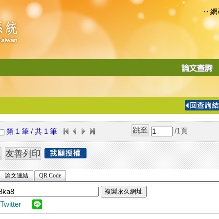
網
:::
功
能
切
換
導
覽
/1
頁
第 1 筆 / 共 1 筆
列
論文連結
QR Code
複製永久網址
Twitter