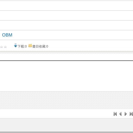
、
OBM
下載:0
書目收藏:0