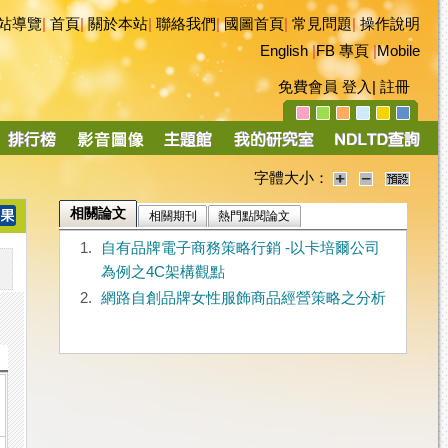
站導覽
|
首頁
|
關於本站
|
聯絡我們
|
國圖首頁
|
常見問題
|
操作說明
English
|
FB 專頁
|
Mobile
免費會員
登入
|
註冊
字體大小：
相關論文
相關期刊
熱門點閱論文
1.
自有品牌電子商務策略行銷 -以卡培爾公司
為例之4C架構觀點
2.
網路自創品牌女性服飾商品經營策略之分析