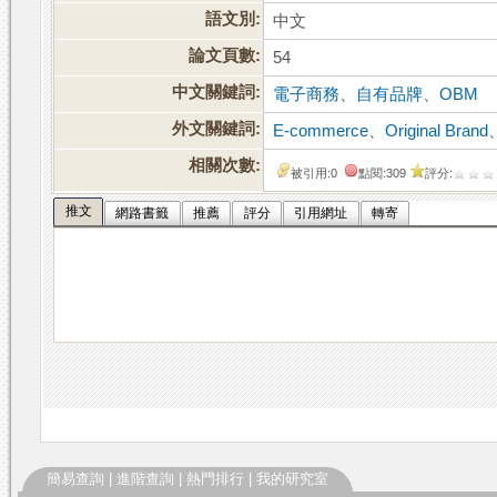
語文別:
中文
論文頁數:
54
中文關鍵詞:
電子商務
、
自有品牌
、
OBM
外文關鍵詞:
E-commerce
、
Original Brand
相關次數:
被引用:0
點閱:309
評分:
推文
網路書籤
推薦
評分
引用網址
轉寄
簡易查詢
|
進階查詢
|
熱門排行
|
我的研究室