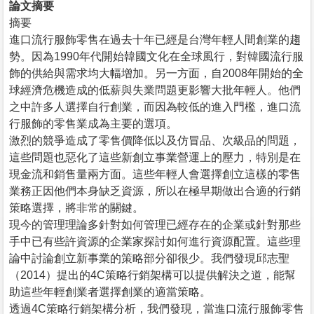
論文摘要
摘要
進口流行服飾零售在過去十年已經是台灣年輕人間創業的趨
勢。因為1990年代開始韓國文化在全球風行，對韓國流行服
飾的供給與需求均大幅增加。另一方面，自2008年開始的全
球經濟危機造成的低薪與失業問題更影響大批年輕人。他們
之中許多人選擇自行創業，而因為較低的進入門檻，進口流
行服飾的零售業成為主要的選項。
激烈的競爭造成了零售價降低以及仿冒品、次級品的問題，
這些問題也惡化了這些新創立事業營運上的壓力，特別是在
現金流和銷售量兩方面。這些年輕人會選擇創立這樣的零售
業務正因他們本身缺乏資源，所以在極早期做出合適的行銷
策略選擇，將非常的關鍵。
現今的管理理論多針對如何管理已經存在的企業或針對那些
手中已有些許資源的企業家探討如何進行資源配置。這些理
論中討論創立新事業的策略部分卻很少。我們發現邱志聖
（2014）提出的4C策略行銷架構可以提供解決之道，能幫
助這些年輕創業者選擇創業的適當策略。
透過4C策略行銷架構分析，我們發現，當進口流行服飾零售