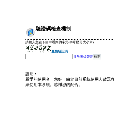
驗證碼檢查機制
請輸入您在下圖中看到的字元(字母區分大小寫)
更換驗證碼
播放圖檔聲音
說明︰
親愛的使用者，您好！由於目前系統使用人數眾
續使用本系統。感謝您的配合。