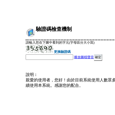
驗證碼檢查機制
請輸入您在下圖中看到的字元(字母區分大小寫)
更換驗證碼
播放圖檔聲音
說明︰
親愛的使用者，您好！由於目前系統使用人數眾
續使用本系統。感謝您的配合。