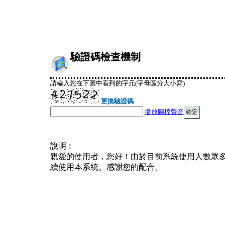
驗證碼檢查機制
請輸入您在下圖中看到的字元(字母區分大小寫)
更換驗證碼
播放圖檔聲音
說明︰
親愛的使用者，您好！由於目前系統使用人數眾
續使用本系統。感謝您的配合。