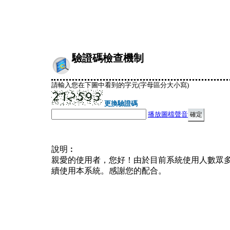
驗證碼檢查機制
請輸入您在下圖中看到的字元(字母區分大小寫)
更換驗證碼
播放圖檔聲音
說明︰
親愛的使用者，您好！由於目前系統使用人數眾
續使用本系統。感謝您的配合。