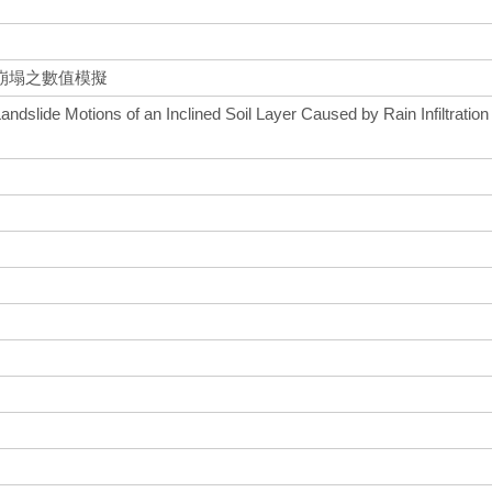
崩塌之數值模擬
ndslide Motions of an Inclined Soil Layer Caused by Rain Infiltration