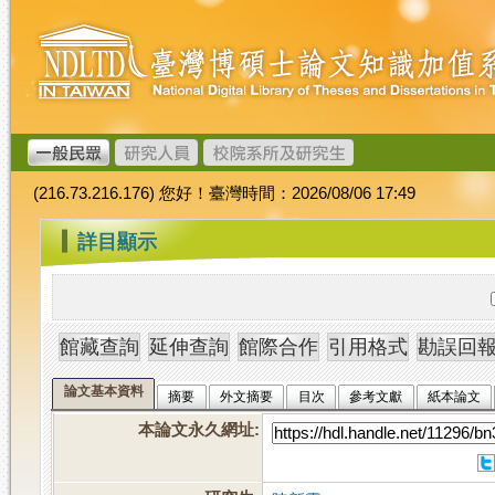
跳
臺
到
灣
主
博
要
碩
內
士
容
論
文
(216.73.216.176) 您好！臺灣時間：2026/08/06 17:49
加
值
:::
詳目顯示
系
統
論文基本資料
摘要
外文摘要
目次
參考文獻
紙本論文
本論文永久網址
: