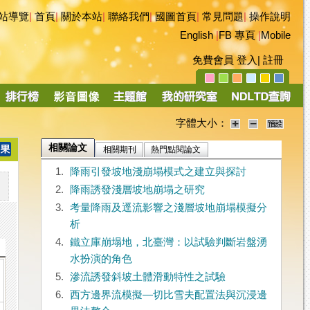
站導覽
|
首頁
|
關於本站
|
聯絡我們
|
國圖首頁
|
常見問題
|
操作說明
English
|
FB 專頁
|
Mobile
免費會員
登入
|
註冊
字體大小：
相關論文
相關期刊
熱門點閱論文
1.
降雨引發坡地淺崩塌模式之建立與探討
2.
降雨誘發淺層坡地崩塌之研究
3.
考量降雨及逕流影響之淺層坡地崩塌模擬分
析
4.
鐵立庫崩塌地，北臺灣：以試驗判斷岩盤湧
水扮演的角色
5.
滲流誘發斜坡土體滑動特性之試驗
6.
西方邊界流模擬—切比雪夫配置法與沉浸邊