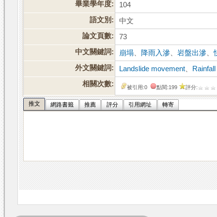
畢業學年度:
104
語文別:
中文
論文頁數:
73
中文關鍵詞:
崩塌
、
降雨入滲
、
岩盤出滲
、
外文關鍵詞:
Landslide movement
、
Rainfall 
相關次數:
被引用:0
點閱:199
評分:
推文
網路書籤
推薦
評分
引用網址
轉寄