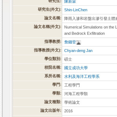
研究生:
陳新霖
研究生(外文):
Shin-LinChen
論文名稱:
降雨入滲和岩盤出滲引發土體
論文名稱(外文):
Numerical Simulations on the La
and Bedrock Exfiltration
指導教授:
詹錢登
指導教授(外文):
Chyan-deng Jan
學位類別:
碩士
校院名稱:
國立成功大學
系所名稱:
水利及海洋工程學系
學門:
工程學門
學類:
河海工程學類
論文種類:
學術論文
論文出版年:
2016