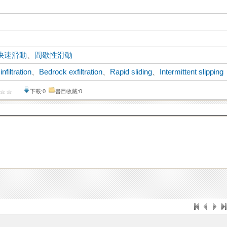
快速滑動
、
間歇性滑動
infiltration
、
Bedrock exfiltration
、
Rapid sliding
、
Intermittent slipping
下載:0
書目收藏:0