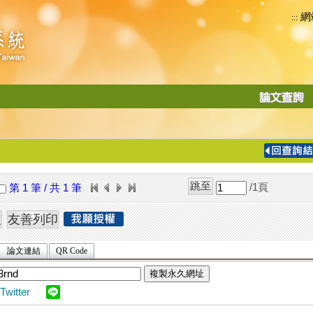
網
:::
功
能
切
換
導
覽
/1
頁
第 1 筆 / 共 1 筆
列
論文連結
QR Code
複製永久網址
Twitter