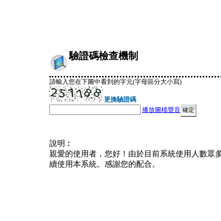
驗證碼檢查機制
請輸入您在下圖中看到的字元(字母區分大小寫)
更換驗證碼
播放圖檔聲音
說明︰
親愛的使用者，您好！由於目前系統使用人數眾
續使用本系統。感謝您的配合。