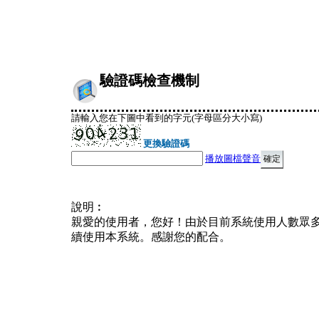
驗證碼檢查機制
請輸入您在下圖中看到的字元(字母區分大小寫)
更換驗證碼
播放圖檔聲音
說明︰
親愛的使用者，您好！由於目前系統使用人數眾
續使用本系統。感謝您的配合。