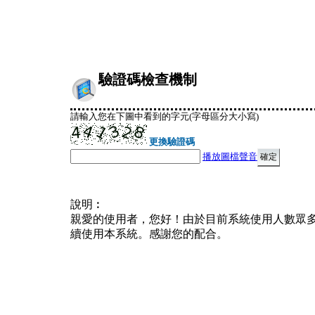
驗證碼檢查機制
請輸入您在下圖中看到的字元(字母區分大小寫)
更換驗證碼
播放圖檔聲音
說明︰
親愛的使用者，您好！由於目前系統使用人數眾
續使用本系統。感謝您的配合。