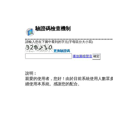
驗證碼檢查機制
請輸入您在下圖中看到的字元(字母區分大小寫)
更換驗證碼
播放圖檔聲音
說明︰
親愛的使用者，您好！由於目前系統使用人數眾
續使用本系統。感謝您的配合。