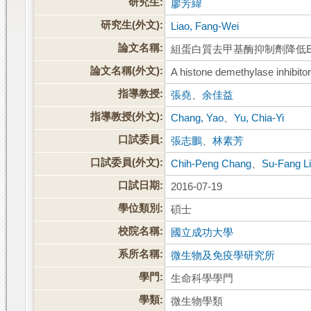
研究生:
廖芳緯
研究生(外文):
Liao, Fang-Wei
論文名稱:
組蛋白質去甲基酶抑制劑降低Eps
論文名稱(外文):
A histone demethylase inhibitor
指導教授:
張堯
、
余佳益
指導教授(外文):
Chang, Yao
、
Yu, Chia-Yi
口試委員:
張志鵬
、
林素芳
口試委員(外文):
Chih-Peng Chang
、
Su-Fang L
口試日期:
2016-07-19
學位類別:
碩士
校院名稱:
國立成功大學
系所名稱:
微生物及免疫學研究所
學門:
生命科學學門
學類:
微生物學類