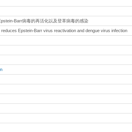
tein-Barr病毒的再活化以及登革病毒的感染
 reduces Epstein-Barr virus reactivation and dengue virus infection
in