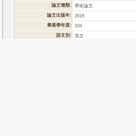
論文種類:
學術論文
論文出版年:
2016
畢業學年度:
104
語文別:
英文
論文頁數:
92
中文關鍵詞:
組蛋白質去甲基酶
、
EB病毒
外文關鍵詞:
histone demethylase
、
EBV rea
相關次數:
被引用:0
點閱:43
評分:
推文
網路書籤
推薦
評分
引用網址
轉寄