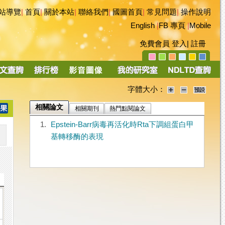
站導覽
|
首頁
|
關於本站
|
聯絡我們
|
國圖首頁
|
常見問題
|
操作說明
English
|
FB 專頁
|
Mobile
免費會員
登入
|
註冊
字體大小：
相關論文
相關期刊
熱門點閱論文
1.
Epstein-Barr病毒再活化時Rta下調組蛋白甲
基轉移酶的表現