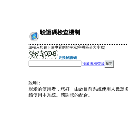
驗證碼檢查機制
請輸入您在下圖中看到的字元(字母區分大小寫)
更換驗證碼
播放圖檔聲音
說明︰
親愛的使用者，您好！由於目前系統使用人數眾
續使用本系統。感謝您的配合。