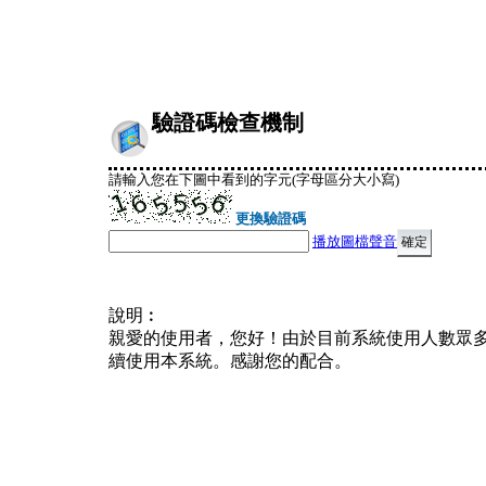
驗證碼檢查機制
請輸入您在下圖中看到的字元(字母區分大小寫)
更換驗證碼
播放圖檔聲音
說明︰
親愛的使用者，您好！由於目前系統使用人數眾
續使用本系統。感謝您的配合。